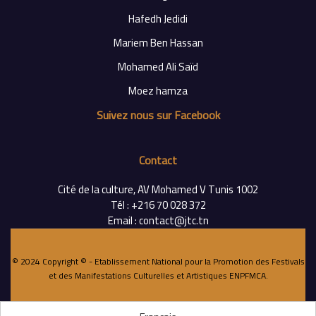
Hafedh Jedidi
Mariem Ben Hassan
Mohamed Ali Saïd
Moez hamza
Suivez nous sur Facebook
Contact
Cité de la culture, AV Mohamed V Tunis 1002
Tél : +216 70 028 372
Email : contact@jtc.tn
© 2024 Copyright © - Etablissement National pour la Promotion des Festivals
et des Manifestations Culturelles et Artistiques
ENPFMCA
.