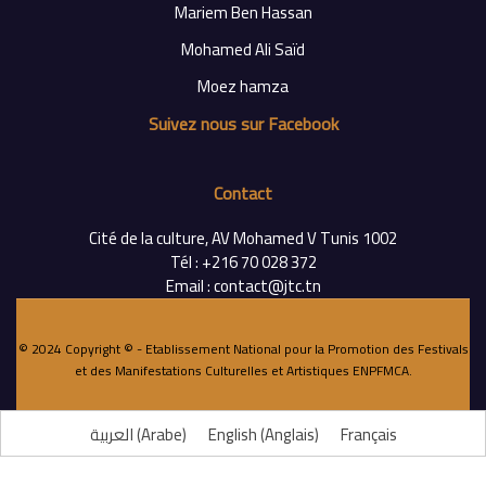
Mariem Ben Hassan
Mohamed Ali Saïd
Moez hamza
Suivez nous sur Facebook
Contact
Cité de la culture, AV Mohamed V Tunis 1002
Tél : +216 70 028 372
Email : contact@jtc.tn
© 2024 Copyright © - Etablissement National pour la Promotion des Festivals
et des Manifestations Culturelles et Artistiques
ENPFMCA
.
العربية
(
Arabe
)
English
(
Anglais
)
Français