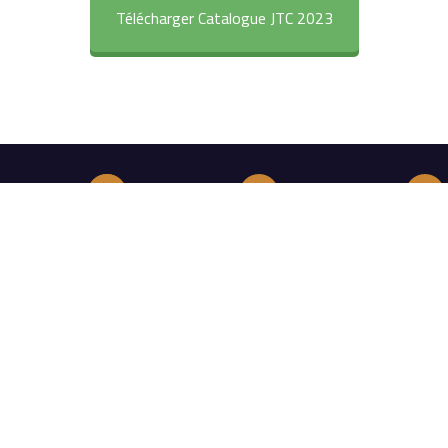
Télécharger Catalogue JTC 2023
CEBOOK
TWITTER
INSTAGRAM
Suivez nous sur Facebook