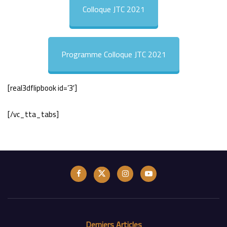
Colloque JTC 2021
Programme Colloque JTC 2021
[real3dflipbook id=’3′]
[/vc_tta_tabs]
Derniers Articles