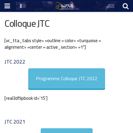
Colloque JTC
[vc_tta_tabs style= »outline » color= »turquoise »
alignment= »center » active_section= »1″]
JTC 2022
Programme Colloque JTC 2022
[real3dflipbook id=’15’]
JTC 2021