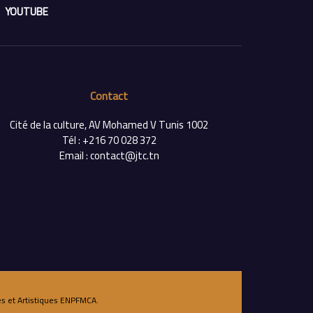
YOUTUBE
Contact
Cité de la culture, AV Mohamed V Tunis 1002
Tél : +216 70 028 372
Email : contact@jtc.tn
s et Artistiques
ENPFMCA
.