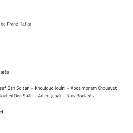
 de Franz Kafka
larès
af Ben Soltan – Khouloud Jouini – Abdelmonem Chouayet
ouheïl Ben Saâd – Adem Jebali – Kaïs Boularès
el