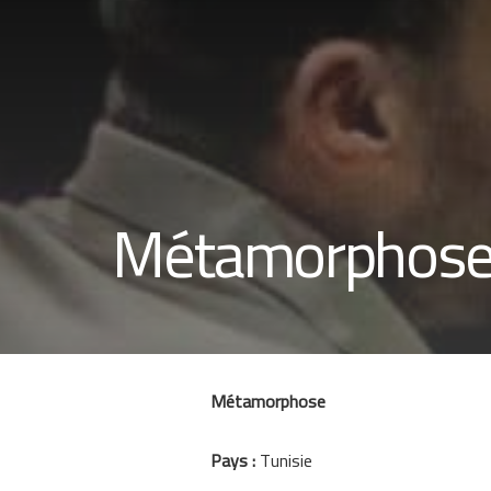
Métamorphos
Métamorphose
Pays :
Tunisie