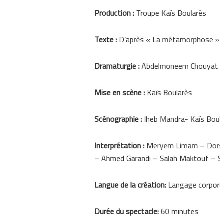
Production :
Troupe Kaïs Boularès
Texte :
D’après « La métamorphose »
Dramaturgie :
Abdelmoneem Chouyat
Mise en scène :
Kaïs Boularès
Scénographie :
Iheb Mandra- Kaïs Bou
Interprétation :
Meryem Limam – Dors
– Ahmed Garandi – Salah Maktouf – S
Langue de la création:
Langage corpor
Durée du spectacle:
60 minutes