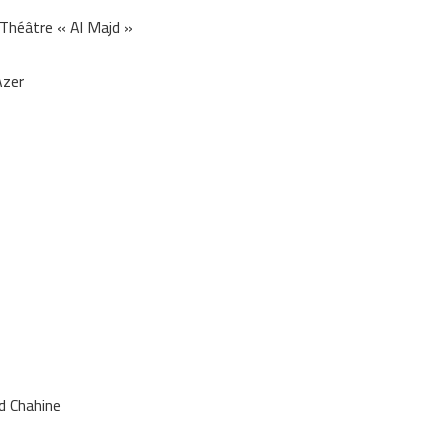
 Théâtre « Al Majd »
Azer
d Chahine