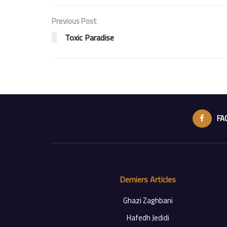
Previous Post
Toxic Paradise
FA
Derniers Articles
Ghazi Zaghbani
Hafedh Jedidi