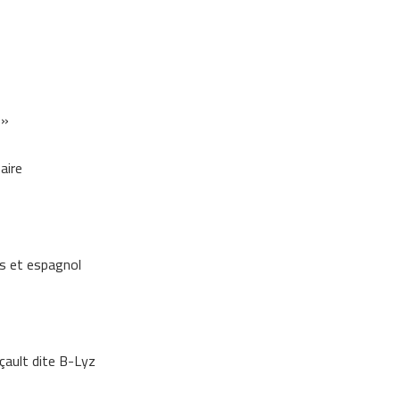
 »
aire
is et espagnol
çault dite B-Lyz