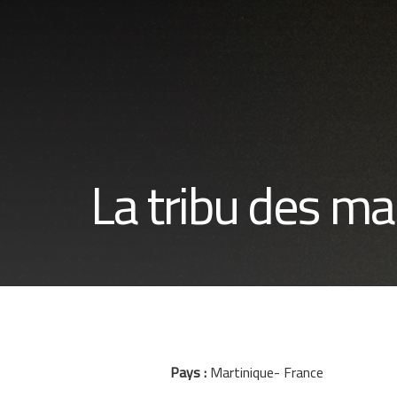
La tribu des mal
Pays :
Martinique- France