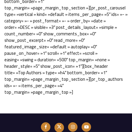
bottom_border= »1″
top_margin= »page_margin_top_section »][pr_post_carousel
type= »vertical » kind= »default » items_per_page= »5″ ids= »- »
category= »- » post_format= »- » order_by= »date »
order= »DESC » visible= »3″ post_details_layout= »simple »
count_number= »0″ show_comments_box= »0″
show_post_excerpt= »0″ read_more= »0″
featured_image_size= »default » autoplay= »0″
pause_on_hover= »1″ scroll= »1″ effect= »scroll »
easing= »swing » duration= »500″ top_margin= »none »
header_style= »5″ show_post_icon= »1″][box_header
title= »Top Authors » type= »h4″ bottom_border= »1″
top_margin= »page_margin_top_section »][pr_top_authors
ids= »- » items_per_page= »4″
top_margin= »page_margin_top »]