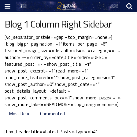
Blog 1 Column Right Sidebar
[vc_separator_pr style= »gap » top_margin= »none »]
[blog_big pr_pagination= »1″ items_per_page= »6″
featured_image_size= »default » ids= »- » category= »- »
author= »- » order_by= »date,title » order= »DESC »
featured_post= »- » show_post_title= »1″
show_post_excerpt= »1″ read_more= »1″
read_more_featured= »1″ show_post_categories= »1″
show_post_author= »0″ show_post_date= »1″
post_details_layout= »default »
show_post_comments_box= »1″ show_more_page= »- »
show_more_label= »READ MORE » top_margin= »none »]
Most Read
Commented
[box_header title= »Latest Posts » type= »h4″