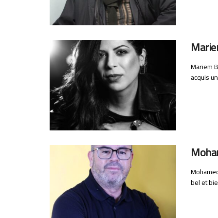
Marie
Mariem Be
acquis un
Moham
Mohamed A
bel et bi