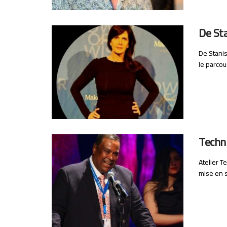
De Sta
De Stanis
le parcour
Techn
Atelier T
mise en s