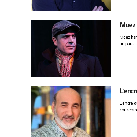
Moez
Moez hamz
un parcou
L’encr
L’encre d
concentre