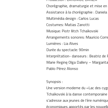
Chorégraphie, dramaturgie et mise en 
Assistance à la chorégraphie : Daniela
Multimédia design : Carlos Lucas
Costumes: Matias Zanotti
Musique: Piotr Ilitch Tchaïkovski
Arrangements sonores: Mauricio Corre
Lumières : Lia Alves
Durée du spectacle: 90min
Interprétation- danseurs : Beatriz d
Marie Reginę Olga Dallery – Margari
Pablo Pérez Alonso
Synopsis :
Une version moderne du «Lac des cygn
Tchaïkovski à la danse contemporaine 
s’adresse aux jeunes de l’ère numériq
économiques apportés par les nouvell