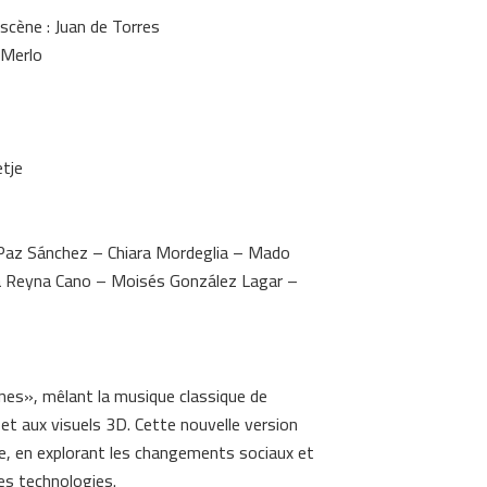
scène : Juan de Torres
 Merlo
tje
e Paz Sánchez – Chiara Mordeglia – Mado
ta Reyna Cano – Moisés González Lagar –
es», mêlant la musique classique de
et aux visuels 3D. Cette nouvelle version
ue, en explorant les changements sociaux et
es technologies.