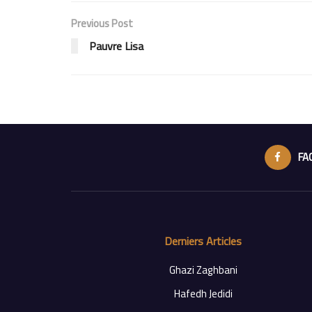
Previous Post
Pauvre Lisa
FA
Derniers Articles
Ghazi Zaghbani
Hafedh Jedidi