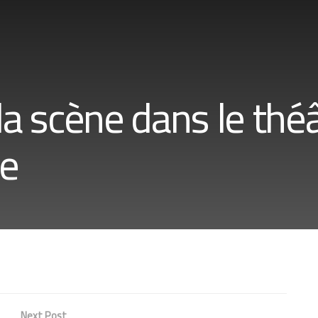
la scène dans le thé
ue
Next Post