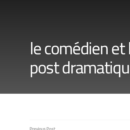
le comédien et 
post dramatiq
Previous Post