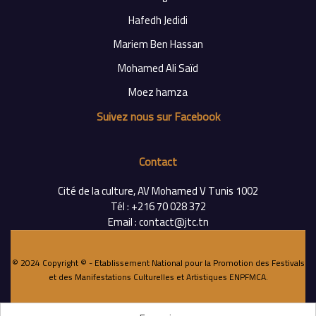
Hafedh Jedidi
Mariem Ben Hassan
Mohamed Ali Saïd
Moez hamza
Suivez nous sur Facebook
Contact
Cité de la culture, AV Mohamed V Tunis 1002
Tél : +216 70 028 372
Email : contact@jtc.tn
© 2024 Copyright © - Etablissement National pour la Promotion des Festivals
et des Manifestations Culturelles et Artistiques
ENPFMCA
.