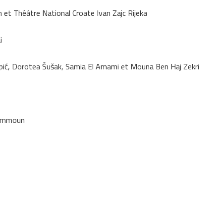
n et Théâtre National Croate Ivan Zajc Rijeka
i
Papić, Dorotea Šušak, Samia El Amami et Mouna Ben Haj Zekri
 Kammoun