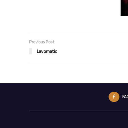
Previous Post
Lavomatic
FA