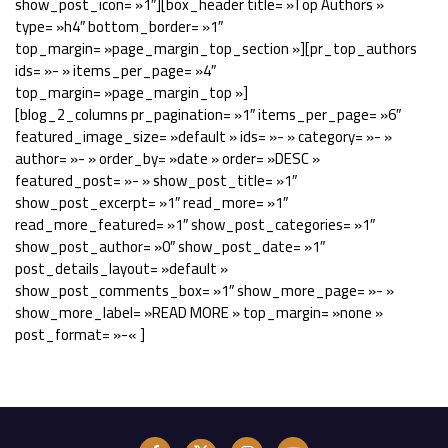
show_post_icon= »1″][box_header title= »Top Authors »
type= »h4″ bottom_border= »1″
top_margin= »page_margin_top_section »][pr_top_authors
ids= »- » items_per_page= »4″
top_margin= »page_margin_top »]
[blog_2_columns pr_pagination= »1″ items_per_page= »6″
featured_image_size= »default » ids= »- » category= »- »
author= »- » order_by= »date » order= »DESC »
featured_post= »- » show_post_title= »1″
show_post_excerpt= »1″ read_more= »1″
read_more_featured= »1″ show_post_categories= »1″
show_post_author= »0″ show_post_date= »1″
post_details_layout= »default »
show_post_comments_box= »1″ show_more_page= »- »
show_more_label= »READ MORE » top_margin= »none »
post_format= »-« ]