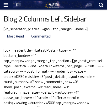
Blog 2 Columns Left Sidebar
[vc_separator_pr style= »gap » top_margin= »none »]
Most Read
Commented
[box_header title= »Latest Posts » type= »h4″
bottom_border= »1″
top_margin= »page_margin_top_section »][pr_post_carousel
type= »vertical » kind= »default » items_per_page= »5″ ids= »- »
category= »- » post_format= »- » order_by= »date »
order= »DESC » visible= »3″ post_details_layout= »simple »
count_number= »0″ show_comments_box= »0″
show_post_excerpt= »0″ read_more= »0″
featured_image_size= »default » autoplay= »1″
pause_on_hover= »1″ scroll= »1″ effect= »scroll »
easing= »swing » duration= »500″ top_margin= »none »