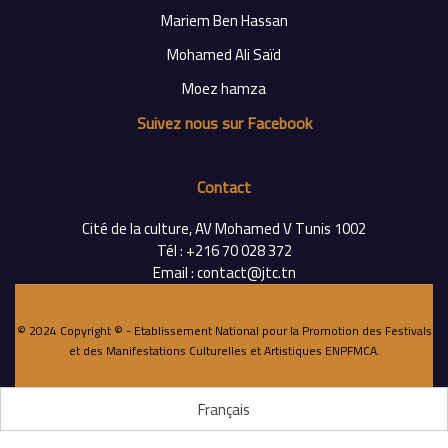
Mariem Ben Hassan
Mohamed Ali Saïd
Moez hamza
Suivez nous sur Facebook
Contact
Cité de la culture, AV Mohamed V Tunis 1002
Tél : +216 70 028 372
Email : contact@jtc.tn
© 2024 Copyright © - Etablissement National pour la Promotion des Festivals
et des Manifestations Culturelles et Artistiques
ENPFMCA
.
Français