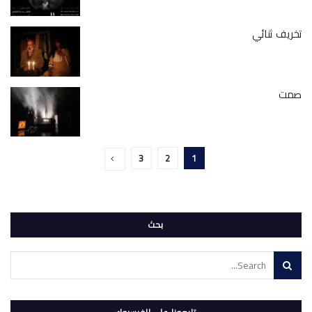
تخريف ثنائي
صمت
3
2
1
بحث