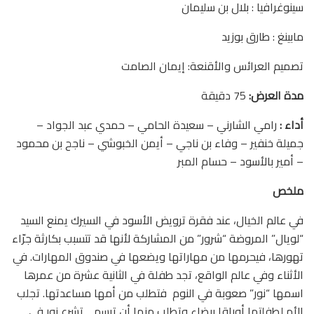
سينوغرافيا : بلال بن سليمان
مابينغ : طارق بوزيد
تصميم العرائس والأقنعة: إيمان الصامت
مدة العرض:
75 دقيقة
أداء :
رامي الشارني – سعيدة الحامي – حمدي عبد الجواد –
جميلة خنفير – وفاء بن ناجي – أيمن الخبوشي – ناجح بن محمود
– أمير بالأسود – حسام المبر
ملخص
في عالم الخيال، عند فقرة ترويض الأسود في السيرك يمنع السيد
“لويال” المروضة “شرور” من المشاركة لأنها قد تتسبب بكارثة جرّاء
تهورها، فيحرمها من مهاراتها ويضعها في صندوق المهارات. في
الأثناء وفي عالم الواقع، تجد طفلة في الثانية عشرة من عمرها
اسمها “نور” صعوبة في النوم فتطلب من أمها مساعدتها. تجلب
الأم لطفلتها أوراقا بيضاء وتطلب منها أن ترسم… تشرع نور في