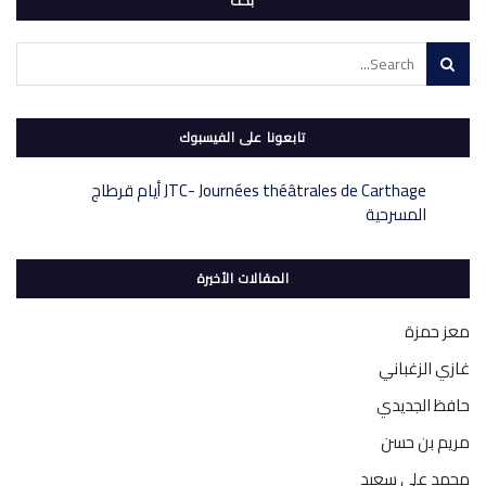
بحث
تابعونا على الفيسبوك
‎JTC- Journées théâtrales de Carthage أيام قرطاج
المسرحية‎
المقالات الأخيرة
معز حمزة
غازي الزغباني
حافظ الجديدي
مريم بن حسن
محمد علي سعيد