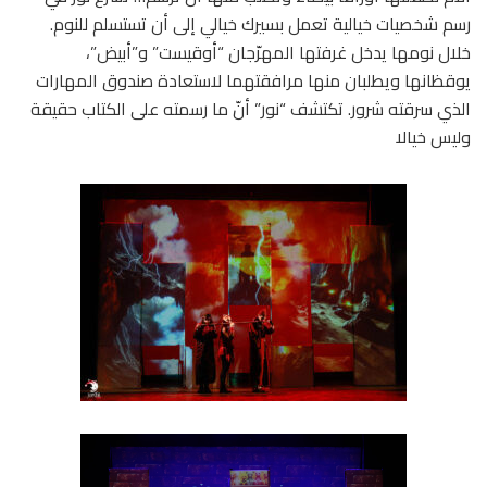
رسم شخصيات خيالية تعمل بسيرك خيالي إلى أن تستسلم للنوم.
خلال نومها يدخل غرفتها المهرّجان “أوقيست” و”أبيض”،
يوقظانها ويطلبان منها مرافقتهما لاستعادة صندوق المهارات
الذي سرقته شرور. تكتشف “نور” أنّ ما رسمته على الكتاب حقيقة
وليس خيالا