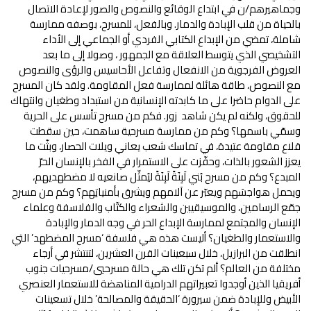
وجماهيرهم/ن في ابتداع الوقائع والنصوص والصور لإعادة الاتصال
بالحياة من قلب الإبادة والدمار. وبالفعل، للمسرح، بوصفه ممارسة
شاملة، تمضي من الإبداع الكتابي الفردي أو الجماعي إلى الأداء
التشخيصي الذي يتوسط العلاقة مع الجمهور ، وصولا إلى ما بعد
العروض الفرجوية من الانفعال وتفاعل الأحاسيس والرؤى والنصوص
مع النصوص، طاقة هائلة لممارسة فعل المقاومة. ولقد كان المسرح
على الدوام حاضرا على ما كابدته الإنسانية من استبداد وطغيان وانتهاك
للحقوق، ولكنه لم يكن شاهد زور. فكم من مسرح تأسس على الحرية
وسمّي باسمها؟ وكم من ممارسة مسرحية ساهمت، حين سقطت
قلاع مقاومة عتيدة، في تماسك شعب يعاني ويلات الحصار، وبثّت ما
يعزز الشعور بالذات، وحفّزت على الاستمرار في الفخر بالإنسان الحرّ
المبدع؟ وكم من مسرح بُني لَبِنَةً لَبِنَةً ليُمثّل صانعيه لا مضطهديهم،
ويحمل هواجسَهم ويعبّر عن آلامهم ويشرق بأمنياتِهم؟ وكم من مسرح
جمّع الرسامين، والموسيقيين والشعراء والكتّاب والفلاسفة وعلماء
الإنسان والمجتمع لممارسة الإبداع الحر في وجه الدمار والإبادة
والاستعمار والطغيان؟ أليست هذه هي فلسفة ‘مسرح المضطهد’ التي
انطلقت من البرازيل، خلال سبعينات القرن العشرين، لتنتشر في أرجاء
مختلفة من العالم؟ ألم تكن تلك هي حالة مسرحيي/مسرحيات جنوب
أفريقيا الذين أوجدوا تعبيراتهم الدرامية المناهضة للاستعمار العنصري
الأبيض وللإبادة ضمن سيرورة ‘الحقيقة والمصالحة’ خلال تسعينات