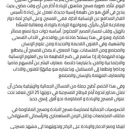
اليوم، تتأكد ضرورة مسرحٍ مناهضٍ للإبادة أكثر من أيّ وقت مضى، بحيث
يندرج في أفقٍ هو من طبيعة إنسية جديدة، تعمل على إعادة تأسيس
الفكر المدافع عن الإنسانية الحرّة. ففي المسرح، وعلى الركح ثمة حوار
ومقارعة للرأي بالرأي، ومواجهة للإرادة بالإرادة، ومغالبة للتسلّط
بالهزل، وقلب لمسار المصير ‘المحتوم’، أساسه ذوات حرة تصنع مصائر
مُختارة. وهو في هذا يستمدّ مادته من روافده في الآداب الفصحى
والشعبية، وفي الفنون القديمة والجديدة ومن علوم الإنسان
والمجتمع ومن الفلسفات. بهذا المعنى، لا يمكن للمسرح أن يضطلع
بهذه المهمة إلا إذا ساهم في كسر القطيعة ما بين العلوم الإنسانية
والاجتماعية والفن، باعتبارها خلاصة معارف البشر عن أنفسهم ماضيا
وحاضرا وتطلعا إلى المستقبل، وباعتباره هو مِصْهَرًا للفنون والآداب
والمعارف المهتمة بالإنسان والمجتمع
وفي هذا الخضم، تُطرح جملة من المسائل الجمالية والإيتيقية يمكن أن
تمثل محاور لندوة أيام قرطاج المسرحية في دورتها 25 التي تنعقد تحت
عنوان المسرح والإبادة و المقاومة: نحو أفق إنسي جديد
الخصوصيات الجمالية لممارسة مسرح الابادة ومسرح المقاومة في
مختلف المجتمعات وخلال الزمن الاستعماري والرأسمالي الاستهلاكي
ايتيقا وضع الدمار والإبادة على الركح وتحويلهما الى مشهد مسرحي