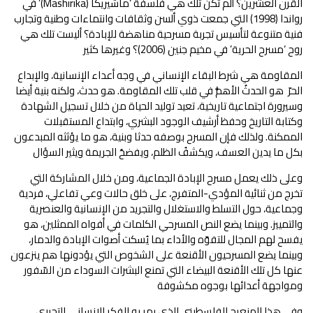
القرن العشرين؟ ألم تكن تلك هي فلسفة ‘ماشيريكا (Mashirika)’ في
رواندا (1998) التي جمعت ذوي ألسن وثقافات وانتماءات وطنية وتجارب
فنية متنوعة لتأسيس تجربة مسرحية مناهضة للإبادة؟ أليست تلك هي
روح ‘مسرح الحرية’ في مخيم جنين (2006)؟ وغيرها كثير
المقاومة هي شرط البقاء الإنساني في وجه أعداء الإنسانية، واﻹبداع
الحرّ هو الحدثُ الأهمُّ في قلب تلك المقاومة. هو حدث، ولكنه بنية أيضا
وسيرورة اجتماعية تاريخية، تعيد توليد الحياة من خلال تسجيل الشهادة
وكتابة التاريخ وحفظ أرشيف الوجود البشري، وابتداع المستقبلات
الممكنة. ولذلك فإن المسرح بوصفه حدثا وبنية، هو ما يؤثثه المبدعون
بكل ما يدين العسف، ويكشفُ الظلم، ويفضحُ الجريمة ويثير السؤال
وعلى ذلك يعمل مسرح الإبادة الجماعية، ومن خلال المشاركة التي
تخرج من ثنائية المؤدي-المتفرج، على خلق حالات وعي تفاعلي، فردية
وجماعية، حول التسلط والاستغلال والتجريد من الإنسانية والعنصرية
والتمييز. وبينما يضع النص المسرحي الكلمات في أفواه الممثلين، هو
يفسح لهم المجال للتفوّه والأداء بما يُسكت أصوات الإبادة والدمار،
وبينما يضع المسرحيون الأقنعة على الشخوص التي يؤدونها هم ينزعون
عنها كل تلك الأقنعة البيضاء التي تمنع البشرات السوداء من السّفور
ومواجهة أعدائها بوجوه مكشوفة
وفي هذا المنعرج الفلسطيني الذي يمر به الفكر الإنساني التحرري