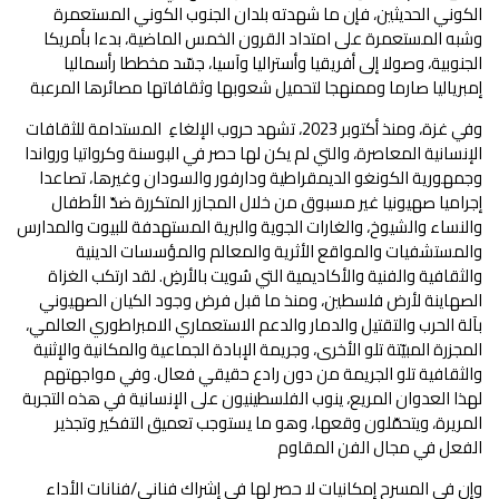
الكوني الحديثين، فإن ما شهدته بلدان الجنوب الكوني المستعمرة
وشبه المستعمرة على امتداد القرون الخمس الماضية، بدءا بأمريكا
الجنوبية، وصولا إلى أفريقيا وأستراليا وآسيا، جسّد مخططا رأسماليا
إمبرياليا صارما وممنهجا لتحميل شعوبها وثقافاتها مصائرها المرعبة
وفي غزة، ومنذ أكتوبر 2023، تشهد حروب الإلغاءِ المستدامة للثقافات
الإنسانية المعاصرة، والتي لم يكن لها حصر في البوسنة وكرواتيا ورواندا
وجمهورية الكونغو الديمقراطية ودارفور والسودان وغيرها، تصاعدا
إجراميا صهيونيا غير مسبوق من خلال المجازر المتكررة ضدّ الأطفال
والنساء والشيوخ، والغارات الجوية والبرية المستهدفة للبيوت والمدارس
والمستشفيات والمواقع الأثرية والمعالم والمؤسسات الدينية
والثقافية والفنية والأكاديمية التي سُويت بالأرضِ. لقد ارتكب الغزاة
الصهاينة لأرض فلسطين، ومنذ ما قبل فرض وجود الكيان الصهيوني
بآلة الحرب والتقتيل والدمار والدعم الاستعماري الامبراطوري العالمي،
المجزرة المبيّتة تلو الأخرى، وجريمة الإبادة الجماعية والمكانية والإثنية
والثقافية تلو الجريمة من دون رادع حقيقي فعال. وفي مواجهتهم
لهذا العدوان المريع، ينوب الفلسطينيون على الإنسانية في هذه التجربة
المريرة، ويتحمّلون وقعها، وهو ما يستوجب تعميق التفكير وتجذير
الفعل في مجال الفن المقاوم
وإن في المسرح إمكانيات لا حصر لها في إشراك فناني/فنانات الأداء