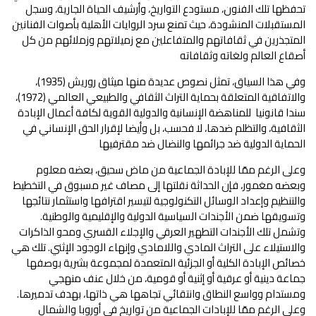
تحفظها تلك الفنون، مستودع التواريخ، وأرشيف الحياة الجارية، وسجل
المستقبلات المنشودة، حيث تمنع سرد الروايات الأهلية بأصوات الفنانين
المتجذرين في ثقافاتهم والمتفاعلين مع زميلاتهم وزملائهم من كل
أصقاع العالم ولغاته وثقافاته
وفي هذا السياق، تمثل نصوص عديدة منها ميثاق روريش (1935)،
والاتفاقية المتعلقة بحماية التراث الثقافي والطبيعي العالمي (1972)،
سندا قانونيا للمناهضة الإنسانية والدولية القوية لكافة أعمال الإبادة
الثقافية، والتظلم ضدها، لا فحسب، بل وأيضا لإقرار الحق الإنساني في
الحماية الدولية ضد جرائمها والنضال ضد مقترفيها
وعلى الرغم ممّا للإبادة الجماعية من ماض سحيق، بعضه معلوم
وبعضه مغمور، فإن الحداثة نقلتها إلى مصاف غير مسبوق في التخطيط
والتنظيم وإعداد الوسائل التكنولوجية لتيسير اقترافها واستثمار نتائجها
وتسويقها ضمن الأجندات السياسية الدولية والإقليمية والوطنية.
وتشمل تلك الأجندات التطهير العرقي والإجلاء القسري ومحو الذاكرات
والاستيلاء على التراث المادي واللامادي وإنهاء الوجود الإثني. تلك هي
خصائص الإبادة الكلية أو الجزئية المتعمدة لمجموعة بشرية بوصفها
جماعة دينية أو عرقية أو إثنية أو قومية، من خلال عنف منهجي
ومستدام وواسع النطاق وانتقائي تجاهها هي ذاتها، بهدف تدميرها.
وعلى الرغم ممّا للإبادات الجماعية من تواريخ في أوروبا والشمال