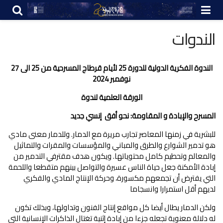
الندوات
الندوة الفكرية الدولية للدورة 25 لأيام قرطاج المسرحية من 25 الى 27
نوفمبر 2024
الورقة العلمية لندوة
المسرح والإبادة و المقاومة: نحو أفق إنسي جديد
للبشرية في زمنها المعاصر تجارب مريرة مع الدمار. وللدمار معنى مادي
هو تدمير الشوارع والطرق والمباني والمؤسسات والمقرات والتماثيل
والمعالم وتحطيم كامل محتوياتها. ويكون هدف مقترفي التدمير من
إبادة الأمكنة جعل حياة الناس عسيرة والتواصل بينهم متقطعا واللحمة
التي يفترض أن تجمعهم مكسورة، وحركة الإنتاج المادي والفكري
لديهم أقل استمرارا وانسجاما
ولكن الدمار يطال أيضا كل مواقع إنتاج الفنون وتداولها، وبذلك تكون
له دلالة معنوية تجعله جزءا من إبادة إثنية تغتال الذاكرات الإنسانية التي