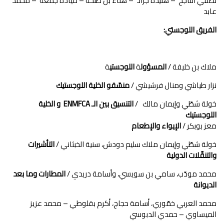
لطفي الناجح – هنيدة جراد – هناء بن طلحة – ميادة جمعة – محمد
عابد
الفريق اللوجستي:
ملاك بن خليفة /
المسؤول
ة
اللوجستي
ة
نزار طياشي ومنال فرشيشي /
منسّقو الخلية اللوجستيك
خولة شطّي وإيمان مالك /
التنسيق بين الـ
ENMFCA
و الخلية
اللوجستيك
معز بوبكر /
الإيواء والإطعام
خولة شطّي وإيمان ملاك سليم دودش، سنية الخبثاني /
التأشيرات
والتنقّلات الدولية
محمد مودّب، سامي بن سويسي، وأسامة دريدي /
المطارات وما بعد
الديوانة
محمد العربي خمّوري، أسامة حجاج، أكرم بقلوطي – محمد عزيز
الميساوي – حمدي الدبوسي