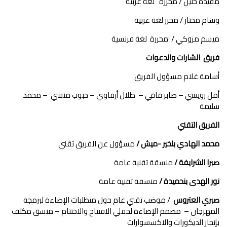
مفيدة خليل / محررة لغة عربية
وسام مختار / محرر لغة عربية
ميسم مروكي / محررة لغة فرنسية
فريق الشارات والدعوات
أسامة غلام مسؤول الفريق
أمل رويسي – صابر قاقي – طلال أرفاوي – حبوب منسي – محمد
سليمة
الفريق التقني
محمد الهادي بلخير -ميش /
مسؤول عن الفريق تقني
صبرا الشرايفة /
منسقة تقنية عامة
نور الهدى بنحميدة /
منسقة تقنية عامة
صبري العتروس
/ موضب تقني عام حول متطلبات الإضاءة لبرمجة
المهرجان – مصمم الإضاءة لحفلي الافتتاح والاختتام – منسق مكلف
بإنجاز الديكورات والاكسسوارات