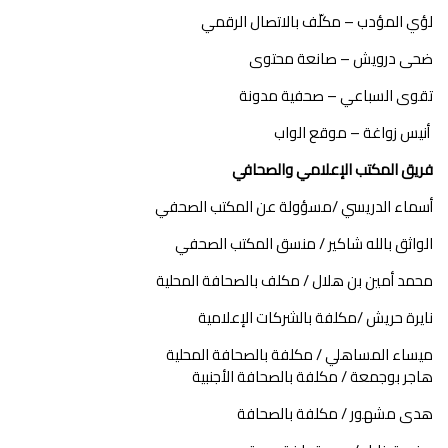
لؤي المؤدب – مكلّف بالاتصال الرقمي
ضحى درويش – صانعة محتوى
تقوى السباعي – صحفية مدونة
أنيس زواغة – موقع الواب
فريق المكتب الإعلامي والصحافي
أسماء الدريسي /مسؤولة عن المكتب الصحفي
الواثق بالله شاكير / منسق المكتب الصحفي
محمد أمين بن هلال / مكلف بالصحافة المحلية
نايرة حريش /مكلفة بالشركات الإعلامية
ميساء المساهلي / مكلفة بالصحافة المحلية
هاجر بوجمعة / مكلفة بالصحافة الأجنبية
هدى مشهور / مكلفة بالصحافة