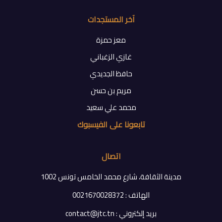
آخر المستجدات
معز حمزة
غازي الزغباني
حافظ الجديدي
مريم بن حسن
محمد علي سعيد
تابعونا على الفيسبوك
اتصال
مدينة الثقافة، شارع محمد الخامس تونس 1002
الهاتف : 0021670028372
بريد إلكتروني : contact@jtc.tn