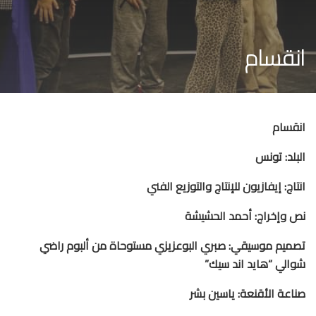
انقسام
انقسام
البلد: تونس
انتاج: إيفازيون للإنتاج والتوزيع الفني
نص وإخراج: أحمد الحشيشة
تصميم موسيقي: صبري البوعزيزي مستوحاة من ألبوم راضي
شوالي “هايد اند سيك”
صناعة الأقنعة: ياسين بشر