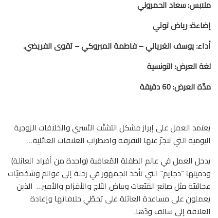
ملابس: سعاد الحمروني
إضاءة: رياض توتي
أداء: يوسف الغرياني – فاطمة المبروكي – تقوى الفريضي.
لغة العرض: التونسية
مدّة العرض: 60 دقيقة
يعتمد العمل على إبراز مشكل التشتّت الأسري والخلافات الزوجية
اليومية التي تنجرّ عنها التفرقة واضطراب العلاقات العائلية…
يدخل العمل في عالم الطفلة المُعاقبة (واحدة من أفراد العائلة)
ودميتها “دجايم” التي تأخذ الجمهور في رحلة إلى عوالم وشخصيّات
عجائبيّة مثل صانع القبّعات وبياض الثلج والأقزام والأمير… الذين
يعملون على مساعدة العائلة على تخطّي خلافاتها وإعادة
العلاقة إلى سالف ودّها.