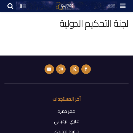
لجنة التحكيم الدولية
آخر المستجدات
معز حمزة
غازي الزغباني
حافظ الجديدي