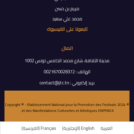
مريم بن حسن
محمد علي سعيد
تابعونا على الفيسبوك
اتصال
مدينة الثقافة، شارع محمد الخامس تونس 1002
الهاتف : 0021670028372
بريد إلكتروني : contact@jtc.tn
© 2024 Copyright © - Etablissement National pour la Promotion des Festivals
.
et des Manifestations Culturelles et Artistiques
ENPFMCA
العربية
English
(
الإنجليزية
)
Français
(
الفرنسية
)